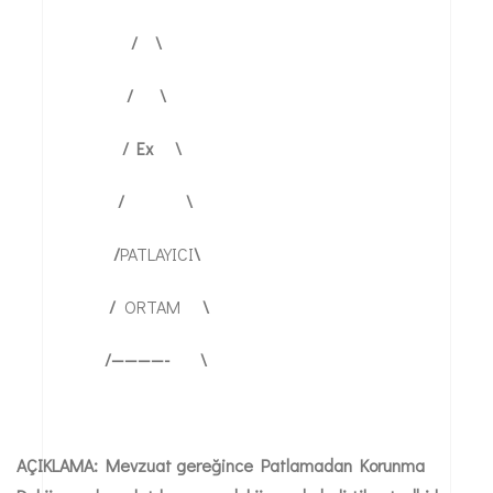
/ \
/ \
/ Ex \
/ \
/
PATLAYICI
\
/
ORTAM
\
/————- \
AÇIKLAMA: Mevzuat gereğince Patlamadan Korunma