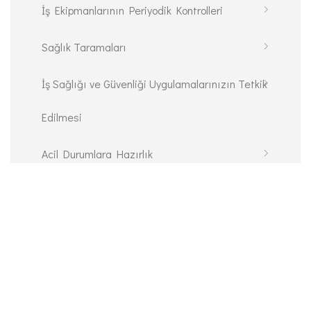
İş Ekipmanlarının Periyodik Kontrolleri
Sağlık Taramaları
İş Sağlığı ve Güvenliği Uygulamalarınızın Tetkik
Edilmesi
Acil Durumlara Hazırlık
ÇALIŞANLARIN PATLAYICI ORTAMLARIN
TEHLİKELERİNDEN KORUNMASI HAKKINDA
YÖNETMELİK