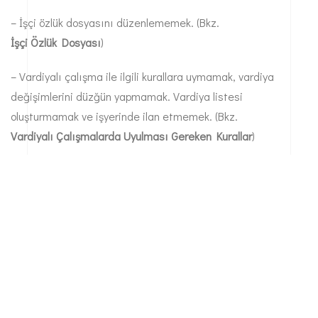
– İşçi özlük dosyasını düzenlememek. (Bkz.
İşçi Özlük Dosyası
)
– Vardiyalı çalışma ile ilgili kurallara uymamak, vardiya
değişimlerini düzğün yapmamak. Vardiya listesi
oluşturmamak ve işyerinde ilan etmemek. (Bkz.
Vardiyalı Çalışmalarda Uyulması Gereken Kurallar
)
– Çalışanları hileli olarak taşeronun (alt işverenin) işçisi gibi
göstermek.
– İş sağlığı ve güvenliğiyle ilgili hükümlere uymamak. (Bkz.
İşverenin İş Güvenliği Konusundaki Yükümlülükleri Nelerdir ?
)
(isvesosyalguvenlik.com).
Kaynak : http://www.isvesosyalguvenlik.com